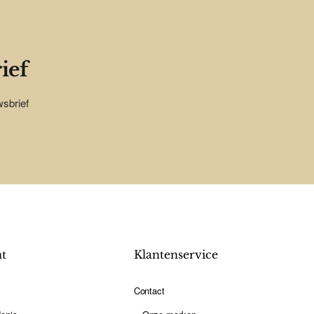
ief
wsbrief
nt
Klantenservice
Contact