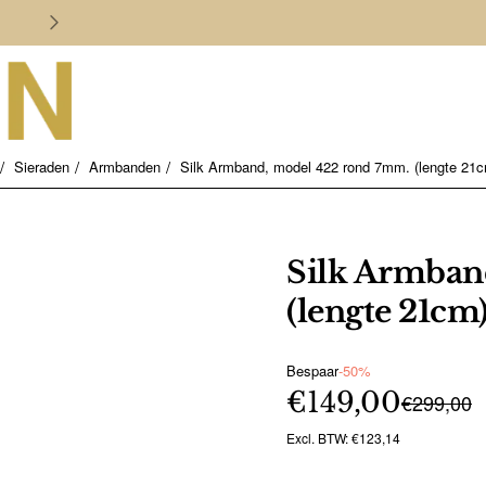
Persoonlijk en deskundig advies
Sieraden
Armbanden
Silk Armband, model 422 rond 7mm. (lengte 21c
Silk Armban
(lengte 21cm)
Bespaar
-50%
€149,00
€299,00
Excl. BTW: €123,14