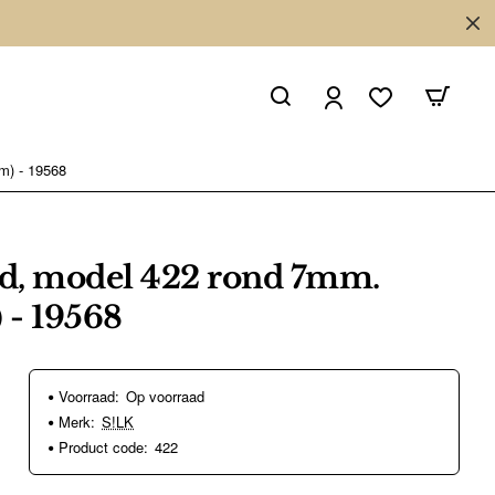
m) - 19568
d, model 422 rond 7mm.
 - 19568
Voorraad:
Op voorraad
Merk:
S!LK
Product code:
422