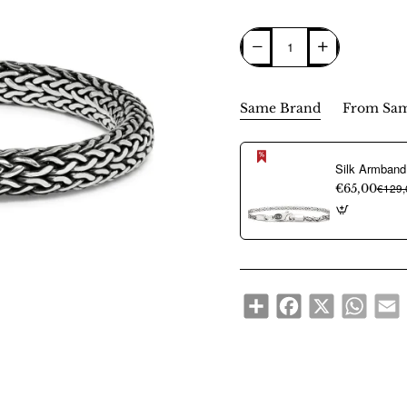
Same Brand
From Sam
€65,00
€129,
Share
Facebook
X
WhatsA
E