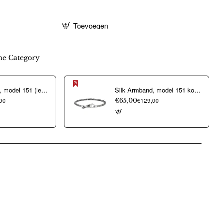
Toevoegen
e Category
Silk Armband, model 151 (lengte 20cm) - 17474
Silk Armband, model 151 koningsschakel 2,8mm.(dikte: 2,8mm.- lengte 21cm) - 20087
00
€65,00
€129,00
pp
mail