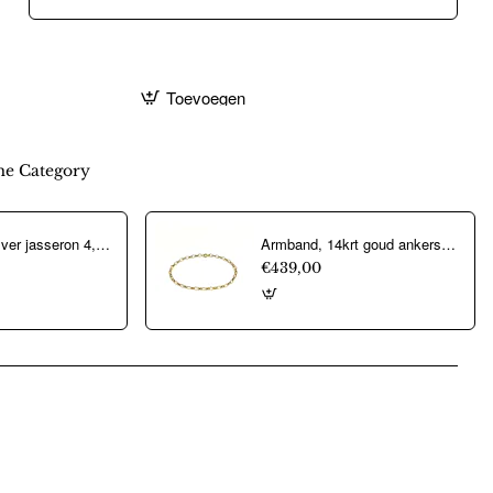
Toevoegen
e Category
Aarmband, zilver jasseron 4,5mm. (lengte 18cm.) - 10274
Armband, 14krt goud ankerschakel (lengte: 18,5cm.) - 22326
€439,00
pp
mail