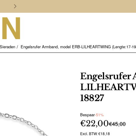
Persoonlijk en deskundig advies
Sieraden
Engelsrufer Armband, model ERB-LILHEARTWING (Lengte:17-19
Engelsrufer
LILHEARTWIN
18827
Bespaar
-51%
€22,00
€45,00
Excl. BTW: €18,18