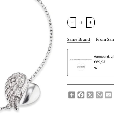
Same Brand
From Sam
€69,95
Share
Facebook
X
WhatsA
E