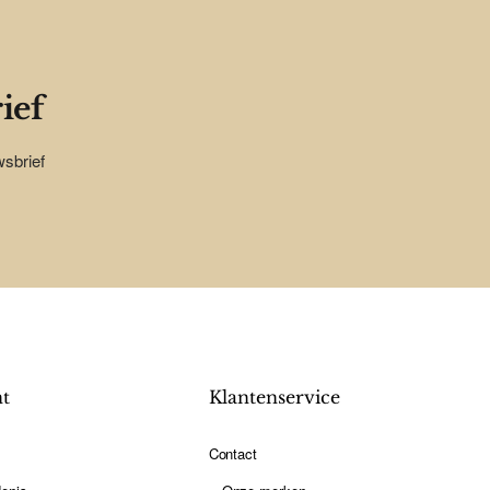
ief
wsbrief
nt
Klantenservice
Contact