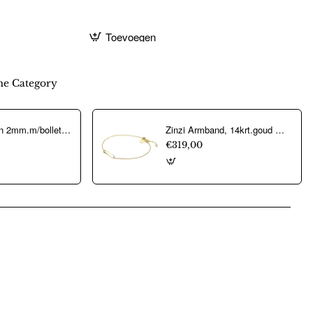
Toevoegen
e Category
collier popcorn 2mm.m/bolletjes verguld - 12915
Zinzi Armband, 14krt.goud model ZGA176 Goud (lengte: 17-19cm.) - 16173
€319,00
pp
mail