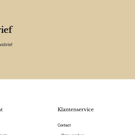
ief
wsbrief
nt
Klantenservice
Contact