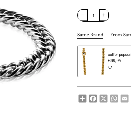
Same Brand
From Sam
€69,95
Share
Facebook
X
WhatsA
E