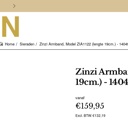
Persoonlijk en deskundig advies
Sieraden
Zinzi Armband, Model ZIA1122 (lengte 19cm.) - 1404
home
Zinzi Armban
19cm.) - 140
vanaf
€159,95
Excl. BTW: €132,19