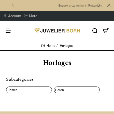
Bezoek onze winkel in Rotterdam
Account
More
Horloges
home
Horloges
Subcategories
Dames
Heren