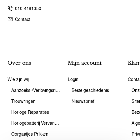
010-4181350
Contact
Over ons
Mijn account
Klan
Wie zijn wij
Login
Conta
Aanzoeks-/Verlovingsring
Bestelgeschiedenis
Onz
Trouwringen
Nieuwsbrief
Sit
Horloge Reparaties
Bez
Horlogebatterij Vervangen
Alg
Oorgaatjes Prikken
Priv